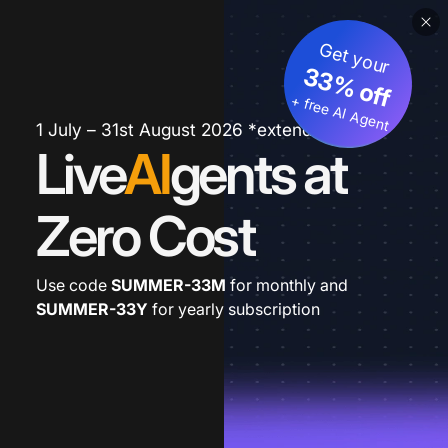
Get your
33% off
+ free AI Agent
1 July – 31st August 2026 *extended
Live
AI
gents at
Zero Cost
Use code
SUMMER-33M
for monthly and
SUMMER-33Y
for yearly subscription