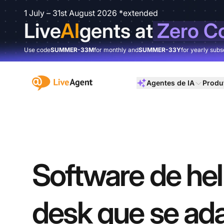
1 July – 31st August 2026 *extended
Live
AI
gents at
Zero C
Use code
SUMMER-33M
for monthly and
SUMMER-33Y
for yearly subs
:site.title
Agentes de IA
Produ
Software de he
desk que se ad