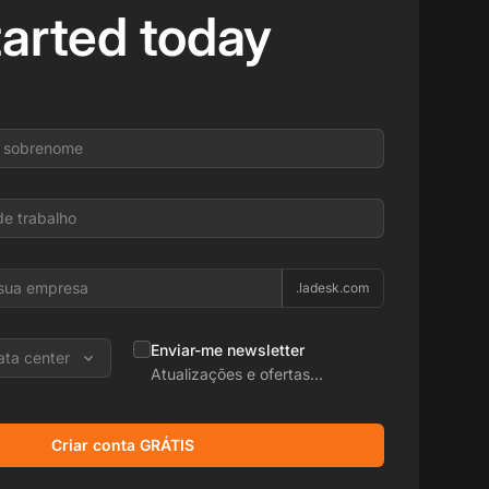
tarted today
.ladesk.com
Enviar-me newsletter
ata center
Atualizações e ofertas
promocionais
Criar conta GRÁTIS