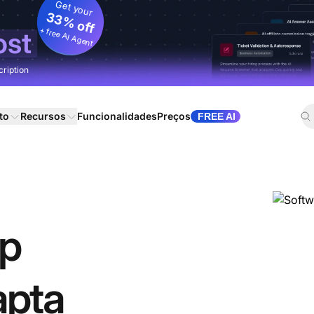
Get your
33% off
+ free AI Agent
ost
cription
to
Recursos
Funcionalidades
Preços
FREE AI
lp
apta