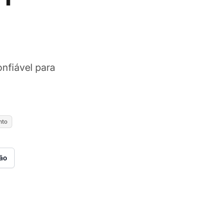
nfiável para
nto
ão