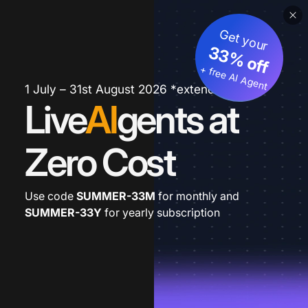
Get your
33% off
+ free AI Agent
1 July – 31st August 2026 *extended
Live
AI
gents at
Zero Cost
Use code
SUMMER-33M
for monthly and
SUMMER-33Y
for yearly subscription