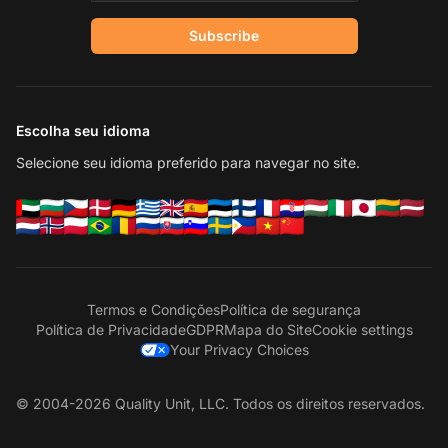
Subscribe
Escolha seu idioma
Selecione seu idioma preferido para navegar no site.
Termos e Condições
Política de segurança
Política de Privacidade
GDPR
Mapa do Site
Cookie settings
Your Privacy Choices
© 2004-2026 Quality Unit, LLC. Todos os direitos reservados.
En