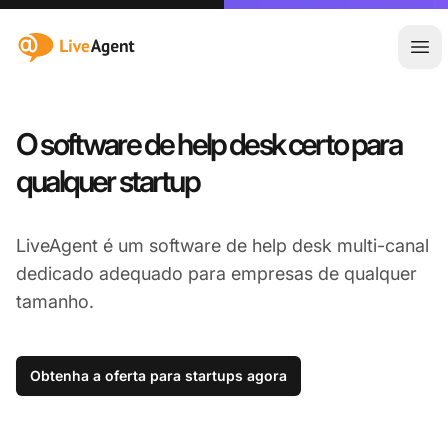
:site.title
Abr
O software de help desk certo para
qualquer startup
LiveAgent é um software de help desk multi-canal
dedicado adequado para empresas de qualquer
tamanho.
Obtenha a oferta para startups agora