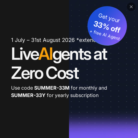
Get your
33% off
+ free AI Agent
1 July – 31st August 2026 *extended
Live
AI
gents at
Zero Cost
Use code
SUMMER-33M
for monthly and
SUMMER-33Y
for yearly subscription