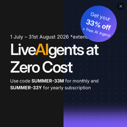
Get your
33% off
+ free AI Agent
1 July – 31st August 2026 *extended
Live
AI
gents at
Zero Cost
Use code
SUMMER-33M
for monthly and
SUMMER-33Y
for yearly subscription