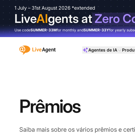
1 July – 31st August 2026 *extended
Live
AI
gents at
Zero C
Use code
SUMMER-33M
for monthly and
SUMMER-33Y
for yearly subs
:site.title
Agentes de IA
Produ
Prêmios
Saiba mais sobre os vários prêmios e cert