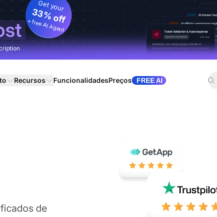
Get your
33% off
+ free AI Agent
ost
cription
to
Recursos
Funcionalidades
Preços
FREE AI
ificados de