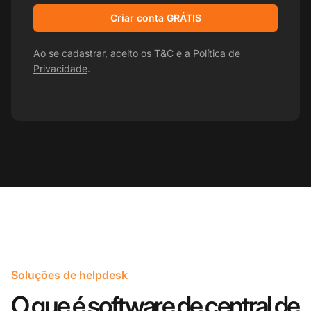
Criar conta GRÁTIS
Ao se cadastrar, aceito os
T&C
e a
Política de
Privacidade
.
Soluções de helpdesk
O que é software de central de