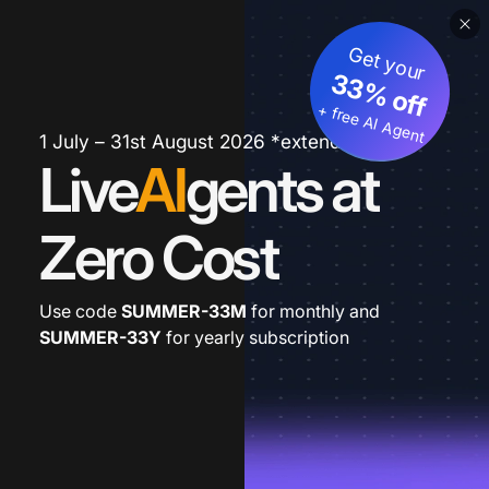
Get your
33% off
+ free AI Agent
1 July – 31st August 2026 *extended
Live
AI
gents at
Zero Cost
Use code
SUMMER-33M
for monthly and
SUMMER-33Y
for yearly subscription