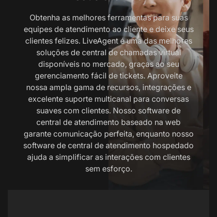
Obtenha as melhores ferramentas para suas
equipes de atendimento ao cliente e deixe seus
clientes felizes. LiveAgent é uma das melhores
soluções de central de chamadas virtual
disponíveis no mercado, graças ao seu
gerenciamento fácil de tickets. Aproveite
nossa ampla gama de recursos, integrações e
excelente suporte multicanal para conversas
suaves com clientes. Nosso software de
central de atendimento baseado na web
garante comunicação perfeita, enquanto nosso
software de central de atendimento hospedado
ajuda a simplificar as interações com clientes
sem esforço.