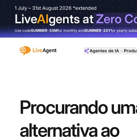
1 July – 31st August 2026 *extended
Live
AI
gents at
Zero C
Use code
SUMMER-33M
for monthly and
SUMMER-33Y
for yearly subs
:site.title
Agentes de IA
Produ
Procurando um
alternativa ao