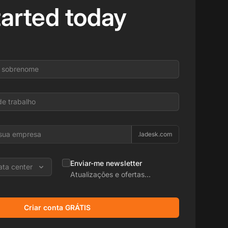
tarted today
.ladesk.com
Enviar-me newsletter
ata center
Atualizações e ofertas
promocionais
Criar conta GRÁTIS