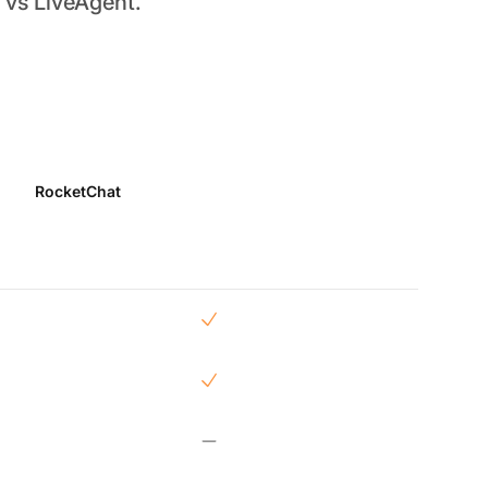
 vs LiveAgent.
RocketChat