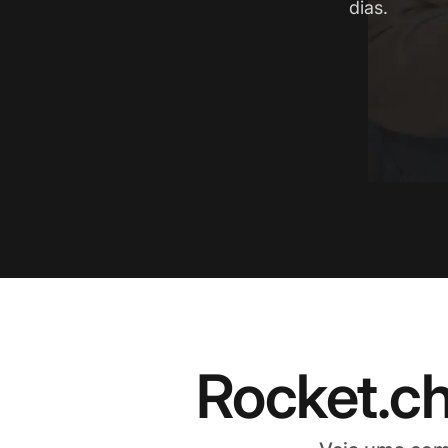
dias.
Rocket.ch