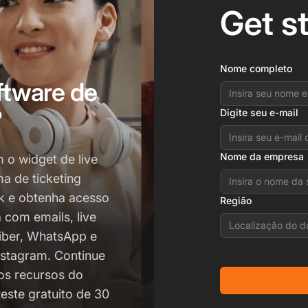
Get s
Nome completo
ftware de
?
Digite seu e-mail
Nome da empresa
o widget de live
a de ticketing
k e obtenha acesso
Região
 com emails, live
Localização do d
 Viber, WhatsApp e
Instagram. Continue
os recursos do
este gratuito de 30