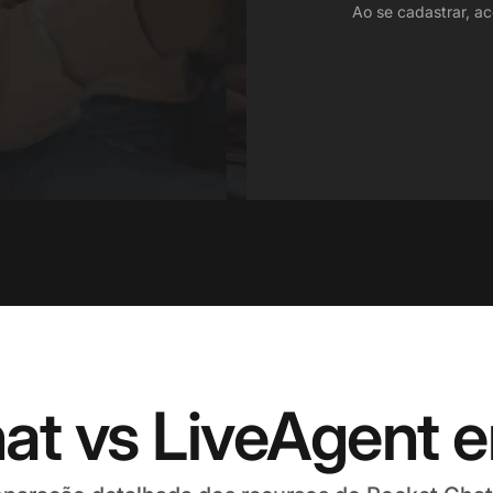
Ao se cadastrar, ac
at vs LiveAgent