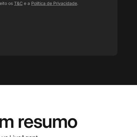
eito os
T&C
e a
Política de Privacidade
.
 em resumo