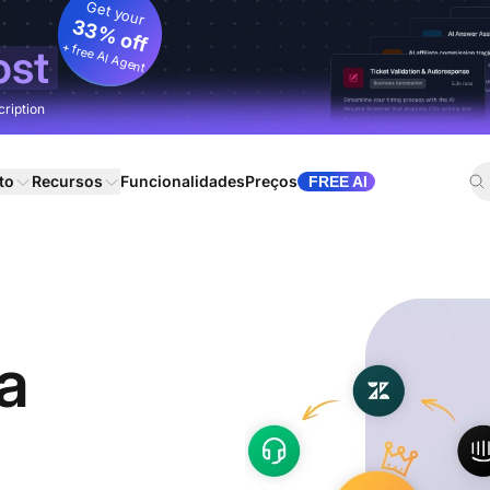
Get your
33% off
+ free AI Agent
ost
cription
to
Recursos
Funcionalidades
Preços
FREE AI
a