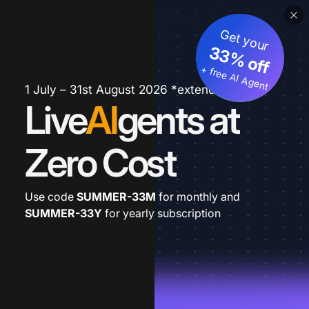
Get your
33% off
+ free AI Agent
1 July – 31st August 2026 *extended
Live
AI
gents at
Zero Cost
Use code
SUMMER-33M
for monthly and
SUMMER-33Y
for yearly subscription