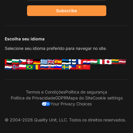
Subscribe
Escolha seu idioma
Selecione seu idioma preferido para navegar no site.
Termos e Condições
Política de segurança
Política de Privacidade
GDPR
Mapa do Site
Cookie settings
Your Privacy Choices
© 2004-2026 Quality Unit, LLC. Todos os direitos reservados.
En