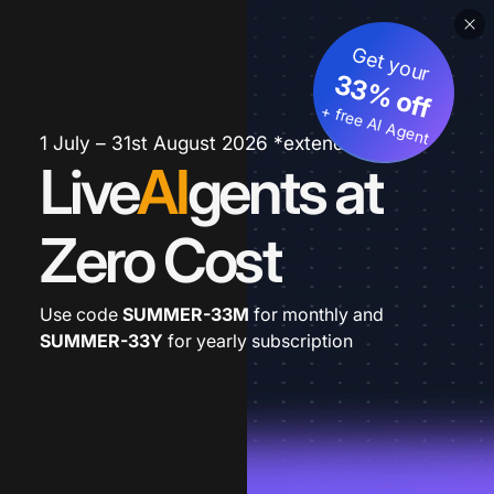
Get your
33% off
+ free AI Agent
1 July – 31st August 2026 *extended
Live
AI
gents at
Zero Cost
Use code
SUMMER-33M
for monthly and
SUMMER-33Y
for yearly subscription