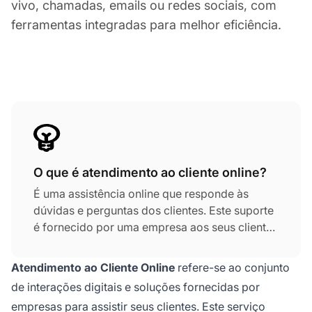
vivo, chamadas, emails ou redes sociais, com
ferramentas integradas para melhor eficiência.
O que é atendimento ao cliente online?
É uma assistência online que responde às
dúvidas e perguntas dos clientes. Este suporte
é fornecido por uma empresa aos seus clientes
que usam seus produtos. Os agentes de
atendimento ao cliente usam várias
Atendimento ao Cliente Online
refere-se ao conjunto
ferramentas, como chat ao vivo, chamadas,
de interações digitais e soluções fornecidas por
emails ou redes sociais para ajudar
empresas para assistir seus clientes. Este serviço
efetivamente seus clientes.