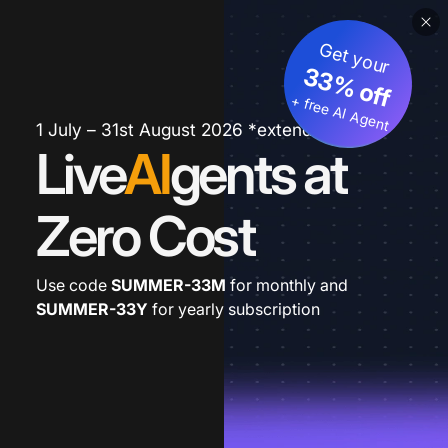
Get your
33% off
+ free AI Agent
1 July – 31st August 2026 *extended
Live
AI
gents at
Zero Cost
Use code
SUMMER-33M
for monthly and
SUMMER-33Y
for yearly subscription