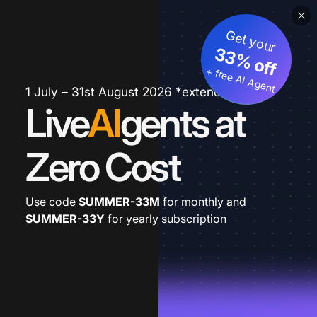
Get your
33% off
+ free AI Agent
1 July – 31st August 2026 *extended
Live
AI
gents at
Zero Cost
Use code
SUMMER-33M
for monthly and
SUMMER-33Y
for yearly subscription