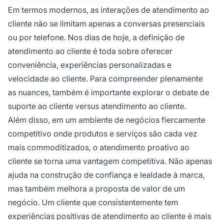
conectando os consumidores à marca.
Em termos modernos, as interações de atendimento ao
Envolve tratamento profissional e suporte aos
cliente não se limitam apenas a conversas presenciais
clientes, respondendo suas dúvidas,
ou por telefone. Nos dias de hoje, a definição de
resolvendo seus problemas e guiando-os
atendimento ao cliente é toda sobre oferecer
através de vários processos.
conveniência, experiências personalizadas e
velocidade ao cliente. Para compreender plenamente
as nuances, também é importante explorar o debate de
suporte ao cliente versus atendimento ao cliente.
Além disso, em um ambiente de negócios fiercamente
competitivo onde produtos e serviços são cada vez
mais commoditizados, o atendimento proativo ao
cliente se torna uma vantagem competitiva. Não apenas
ajuda na construção de confiança e lealdade à marca,
mas também melhora a proposta de valor de um
negócio. Um cliente que consistentemente tem
experiências positivas de atendimento ao cliente é mais