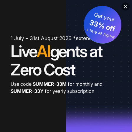
Get your
33% off
+ free AI Agent
1 July – 31st August 2026 *extended
Live
AI
gents at
Zero Cost
Use code
SUMMER-33M
for monthly and
SUMMER-33Y
for yearly subscription