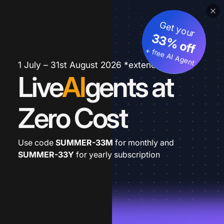
Get your
33% off
+ free AI Agent
1 July – 31st August 2026 *extended
Live
AI
gents at
Zero Cost
Use code
SUMMER-33M
for monthly and
SUMMER-33Y
for yearly subscription