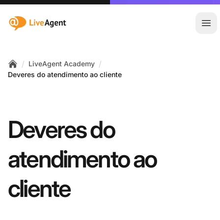
:site.title
Abr
/
/
LiveAgent Academy
Home
Deveres do atendimento ao cliente
Deveres do
atendimento ao
cliente