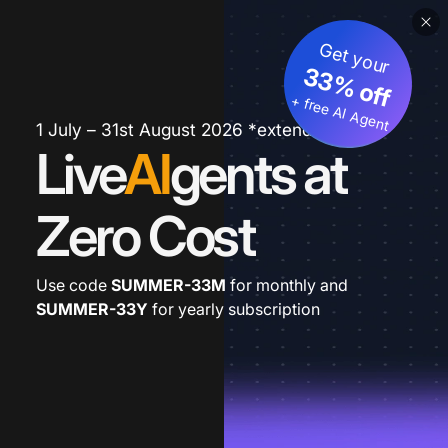
Get your
33% off
+ free AI Agent
1 July – 31st August 2026 *extended
Live
AI
gents at
Zero Cost
Use code
SUMMER-33M
for monthly and
SUMMER-33Y
for yearly subscription