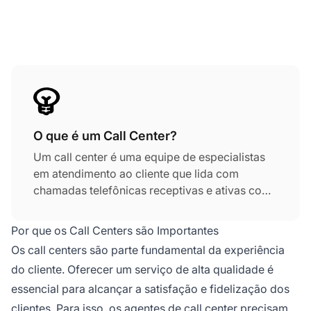
O que é um Call Center?
Um call center é uma equipe de especialistas
em atendimento ao cliente que lida com
chamadas telefônicas receptivas e ativas com
clientes ou potenciais clientes. Essas ligações
podem ser dúvidas sobre serviços ou produtos
Por que os Call Centers são Importantes
da empresa, chamadas de vendas ou
Os call centers são parte fundamental da experiência
interações de suporte ao cliente. Os
call
do cliente. Oferecer um serviço de alta qualidade é
centers
são parte fundamental da experiência
essencial para alcançar a satisfação e fidelização dos
do cliente e essenciais para alcançar a
satisfação e fidelidade do consumidor.
clientes. Para isso, os agentes de call center precisam