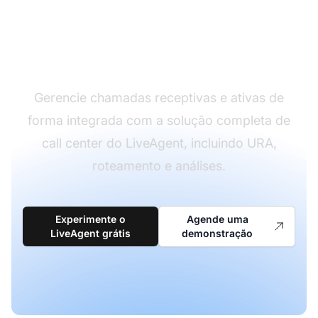
center de alta
performance
Gerencie chamadas receptivas e ativas de
forma integrada com a solução completa de
call center do LiveAgent, incluindo URA,
roteamento e análises.
Experimente o
Agende uma
LiveAgent grátis
demonstração