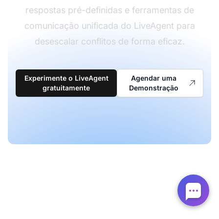
respostas pré-definidas e ferramentas de
comunicação unificada do LiveAgent para
desescalar conflitos de forma eficaz.
Experimente o LiveAgent
Agendar uma
gratuitamente
Demonstração