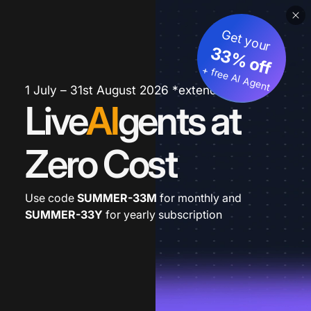
Get your
33% off
+ free AI Agent
1 July – 31st August 2026 *extended
Live
AI
gents at
Zero Cost
Use code
SUMMER-33M
for monthly and
SUMMER-33Y
for yearly subscription