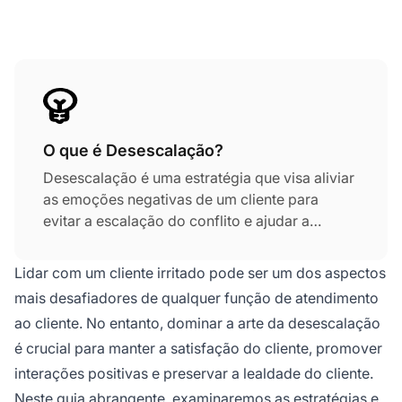
O que é Desescalação?
Desescalação é uma estratégia que visa aliviar
as emoções negativas de um cliente para
evitar a escalação do conflito e ajudar a
resolver reclamações prontamente. As
técnicas-chave incluem escuta ativa,
Lidar com um cliente irritado pode ser um dos aspectos
demonstração de empatia, manutenção da
mais desafiadores de qualquer função de atendimento
calma e oferecimento de soluções.
ao cliente. No entanto, dominar a arte da desescalação
Compreender os gatilhos comuns de
é crucial para manter a satisfação do cliente, promover
escalação, como falta de comunicação e
problemas não resolvidos, pode ajudar a
interações positivas e preservar a lealdade do cliente.
aliviar as tensões.
Neste guia abrangente, examinaremos as estratégias e