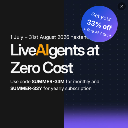
Get your
33% off
+ free AI Agent
1 July – 31st August 2026 *extended
Live
AI
gents at
Zero Cost
Use code
SUMMER-33M
for monthly and
SUMMER-33Y
for yearly subscription