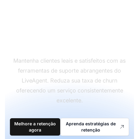
Reduza o churn com
suporte excepcional
Mantenha clientes leais e satisfeitos com as
ferramentas de suporte abrangentes do
LiveAgent. Reduza sua taxa de churn
oferecendo um serviço consistentemente
excelente.
Melhore a retenção
Aprenda estratégias de
agora
retenção