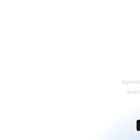
A
Agende
auto