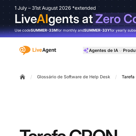
1 July – 31st August 2026 *extended
Live
AI
gents at
Zero C
Use code
SUMMER-33M
for monthly and
SUMMER-33Y
for yearly subs
:site.title
Agentes de IA
Produ
/
/
Glossário de Software de Help Desk
Taref
Home