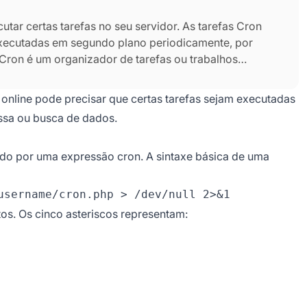
ar certas tarefas no seu servidor. As tarefas Cron
executadas em segundo plano periodicamente, por
ron é um organizador de tarefas ou trabalhos
aseados em Unix (Mac OS, Linux, FreeBSD etc.).
mados de Tarefas Cron.
 online pode precisar que certas tarefas sejam executadas
ssa ou busca de dados.
o por uma expressão cron. A sintaxe básica de uma
os. Os cinco asteriscos representam: