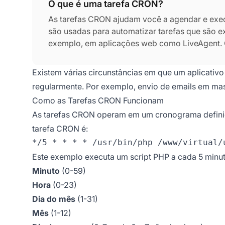
O que é uma tarefa CRON?
As tarefas CRON ajudam você a agendar e execut
são usadas para automatizar tarefas que são 
exemplo, em aplicações web como LiveAgent. C
baseado em tempo em sistemas operacionais b
Essas tarefas ou trabalhos agendados são cha
Existem várias circunstâncias em que um aplicativo
regularmente. Por exemplo, envio de emails em ma
Como as Tarefas CRON Funcionam
As tarefas CRON operam em um cronograma definid
tarefa CRON é:
Este exemplo executa um script PHP a cada 5 minut
Minuto
(0-59)
Hora
(0-23)
Dia do mês
(1-31)
Mês
(1-12)