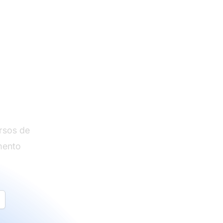
as
rsos de
mento