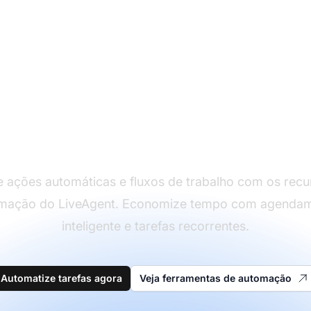
utomatize com taref
agendadas
 ações automáticas e fluxos de trabalho com os recu
mação do LiveAgent. Economize tempo com agenda
inteligente e tarefas recorrentes.
Automatize tarefas agora
Veja ferramentas de automação