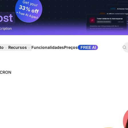
Get your
33% off
+ free AI Agent
ost
cription
to
Recursos
Funcionalidades
Preços
FREE AI
a CRON