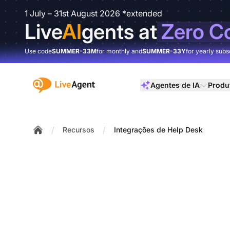
1 July – 31st August 2026 *extended
Live
AI
gents at
Zero C
Use code
SUMMER-33M
for monthly and
SUMMER-33Y
for yearly subs
:site.title
Agentes de IA
Produ
/
/
Recursos
Integrações de Help Desk
Home