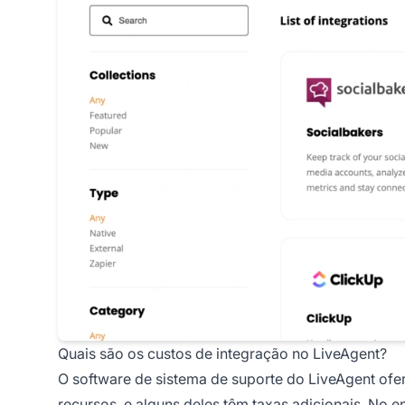
Quais são os custos de integração no LiveAgent?
O software de sistema de suporte do LiveAgent ofer
recursos, e alguns deles têm taxas adicionais. No e