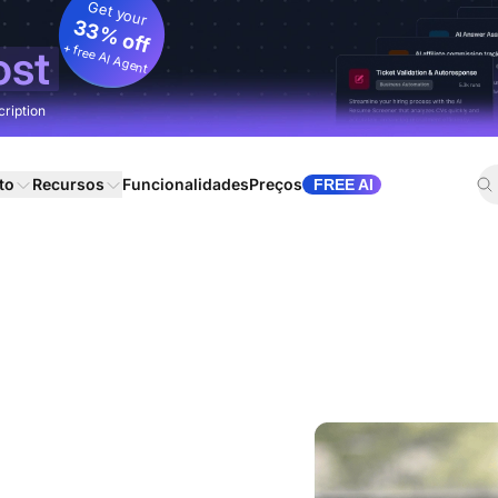
Get your
33% off
+ free AI Agent
ost
cription
to
Recursos
Funcionalidades
Preços
FREE AI