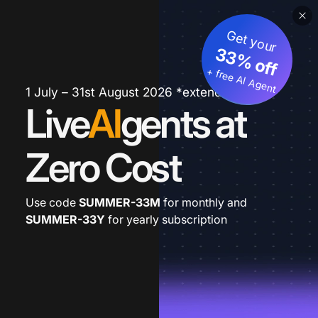
Get your
33% off
+ free AI Agent
1 July – 31st August 2026 *extended
Live
AI
gents at
Zero Cost
Use code
SUMMER-33M
for monthly and
SUMMER-33Y
for yearly subscription