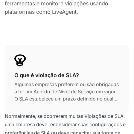
ferramentas e monitore violações usando
plataformas como LiveAgent.
O que é violação de SLA?
Algumas empresas preferem ou são obrigadas
a ter um Acordo de Nível de Serviço em vigor.
O SLA estabelece um prazo definido no qual
os tickets devem ser respondidos ou chats e
chamadas devem ser atendidos. Se não forem
Normalmente, se ocorrerem muitas Violações de SLA,
respondidos ou atendidos dentro do prazo
uma empresa deve reconsiderar suas configurações e
especificado, ocorre uma Violação de SLA.
preferências de SLA ou deve capacitar sua força de