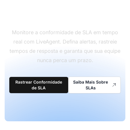
Previna violações de
SLA de forma proativa
Monitore a conformidade de SLA em tempo
real com LiveAgent. Defina alertas, rastreie
tempos de resposta e garanta que sua equipe
nunca perca um prazo.
Rastrear Conformidade
Saiba Mais Sobre
de SLA
SLAs