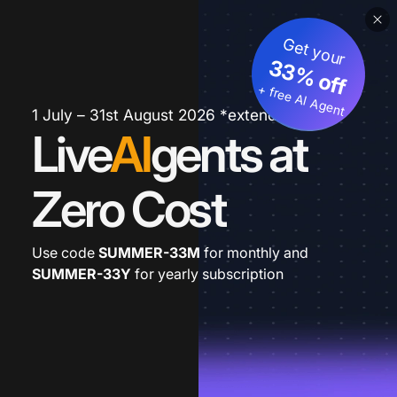
Get your
33% off
+ free AI Agent
1 July – 31st August 2026 *extended
Live
AI
gents at
Zero Cost
Use code
SUMMER-33M
for monthly and
SUMMER-33Y
for yearly subscription