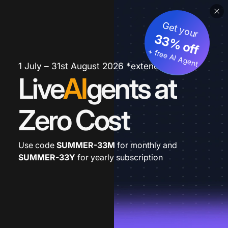
Get your
33% off
+ free AI Agent
1 July – 31st August 2026 *extended
Live
AI
gents at
Zero Cost
Use code
SUMMER-33M
for monthly and
SUMMER-33Y
for yearly subscription