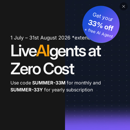
Get your
33% off
+ free AI Agent
1 July – 31st August 2026 *extended
Live
AI
gents at
Zero Cost
Use code
SUMMER-33M
for monthly and
SUMMER-33Y
for yearly subscription