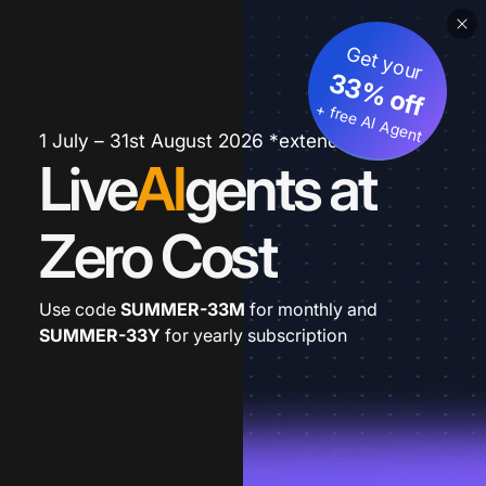
Get your
33% off
+ free AI Agent
1 July – 31st August 2026 *extended
Live
AI
gents at
Zero Cost
Use code
SUMMER-33M
for monthly and
SUMMER-33Y
for yearly subscription