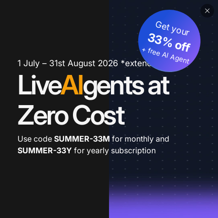
Get your
33% off
+ free AI Agent
1 July – 31st August 2026 *extended
Live
AI
gents at
Zero Cost
Use code
SUMMER-33M
for monthly and
SUMMER-33Y
for yearly subscription