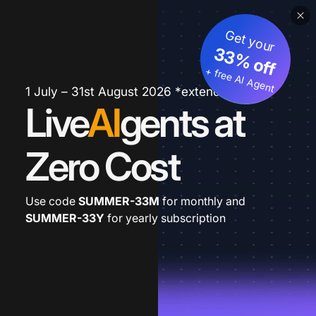
Get your
33% off
+ free AI Agent
1 July – 31st August 2026 *extended
Live
AI
gents at
Zero Cost
Use code
SUMMER-33M
for monthly and
SUMMER-33Y
for yearly subscription