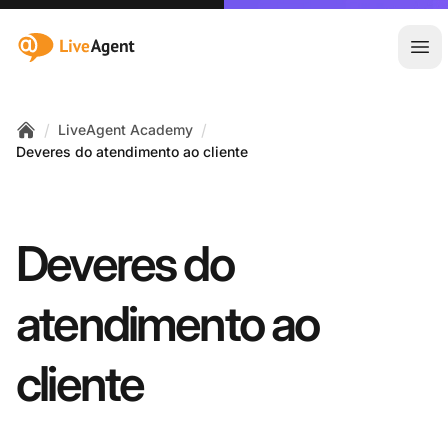
:site.title
Abr
/
/
LiveAgent Academy
Home
Deveres do atendimento ao cliente
Deveres do
atendimento ao
cliente