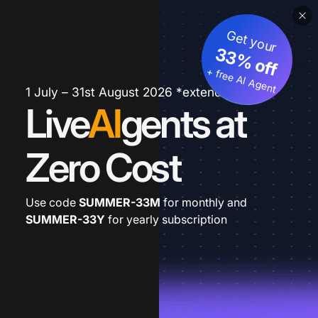
Get your
33% off
+ free AI Agent
1 July – 31st August 2026 *extended
Live
AI
gents at
Zero Cost
Use code
SUMMER-33M
for monthly and
SUMMER-33Y
for yearly subscription