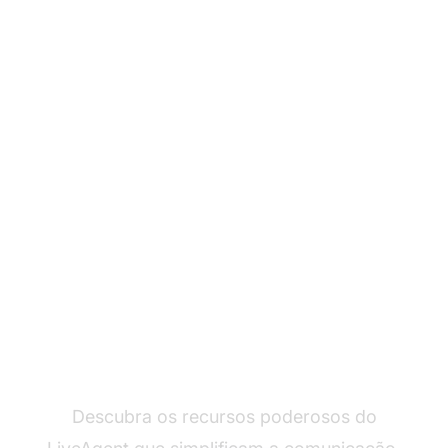
Transforme sua
experiência de
atendimento ao cliente
Descubra os recursos poderosos do