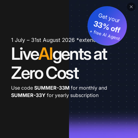
Get your
33% off
+ free AI Agent
1 July – 31st August 2026 *extended
Live
AI
gents at
Zero Cost
Use code
SUMMER-33M
for monthly and
SUMMER-33Y
for yearly subscription