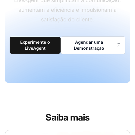
LiveAgent que simplificam a comunicação,
aumentam a eficiência e impulsionam a
satisfação do cliente.
Experimente o
Agendar uma
LiveAgent
Demonstração
Saiba mais
Atribuir Ticket