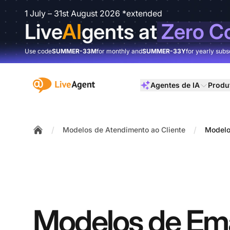
1 July – 31st August 2026 *extended
Live
AI
gents at
Zero C
Use code
SUMMER-33M
for monthly and
SUMMER-33Y
for yearly subs
:site.title
Agentes de IA
Produ
/
/
Modelos de Atendimento ao Cliente
Modelo
Home
Modelos de Ema