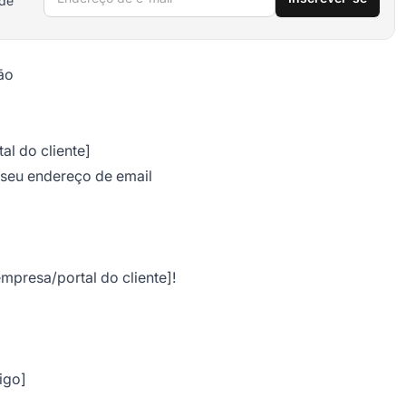
 de
ão
al do cliente]
e seu endereço de email
mpresa/portal do cliente]!
igo]