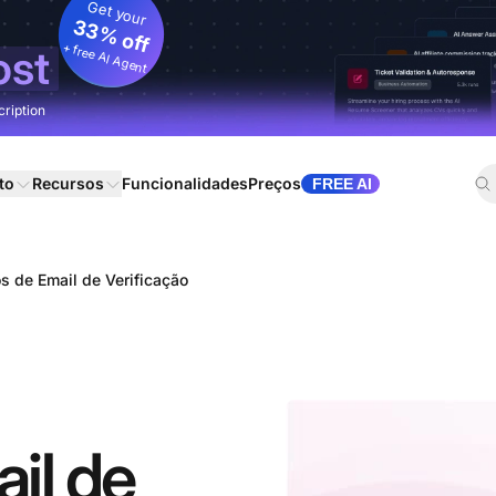
Get your
33% off
+ free AI Agent
ost
cription
to
Recursos
Funcionalidades
Preços
FREE AI
s de Email de Verificação
il de