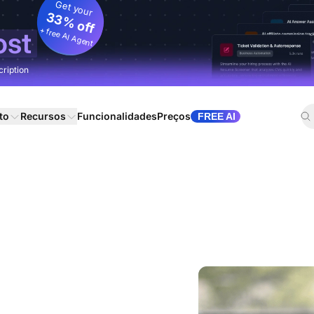
Get your
33% off
+ free AI Agent
ost
cription
to
Recursos
Funcionalidades
Preços
FREE AI