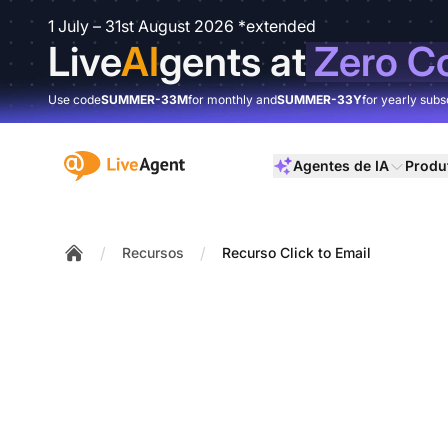
1 July – 31st August 2026 *extended
Live
AI
gents at
Zero C
Use code
SUMMER-33M
for monthly and
SUMMER-33Y
for yearly subs
:site.title
Agentes de IA
Produ
/
/
Recursos
Recurso Click to Email
Home