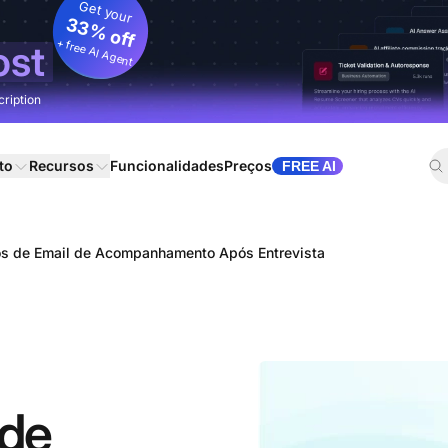
Get your
33% off
+ free AI Agent
ost
cription
to
Recursos
Funcionalidades
Preços
FREE AI
s de Email de Acompanhamento Após Entrevista
 de