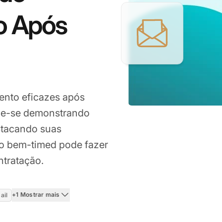
 Após
ento eficazes após
que-se demonstrando
stacando suas
to bem-timed pode fazer
ntratação.
+1 Mostrar mais
ail