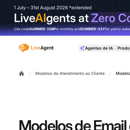
1 July – 31st August 2026 *extended
Live
AI
gents at
Zero C
Use code
SUMMER-33M
for monthly and
SUMMER-33Y
for yearly subs
:site.title
Agentes de IA
Produ
/
/
Modelos de Atendimento ao Cliente
Modelo
Home
Modelos de Email