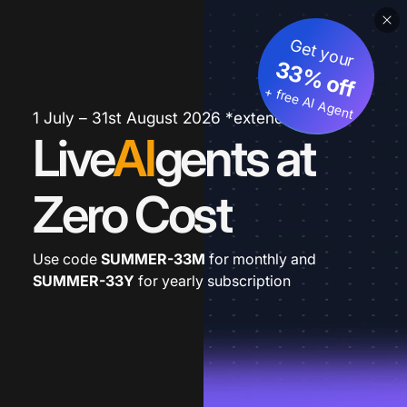
Get your
33% off
+ free AI Agent
1 July – 31st August 2026 *extended
Live
AI
gents at
Zero Cost
Use code
SUMMER-33M
for monthly and
SUMMER-33Y
for yearly subscription