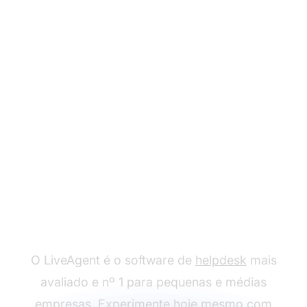
Pronto para usar
nossos modelos de e-
mail para feriados?
O LiveAgent é o software de
helpdesk
mais
avaliado e nº 1 para pequenas e médias
empresas. Experimente hoje mesmo com