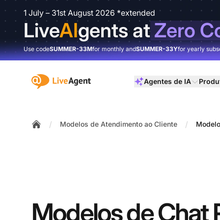
1 July – 31st August 2026 *extended
Live
AI
gents at
Zero C
Use code
SUMMER-33M
for monthly and
SUMMER-33Y
for yearly subs
:site.title
Agentes de IA
Produ
/
/
Modelos de Atendimento ao Cliente
Modelo
Home
Modelos de Chat P