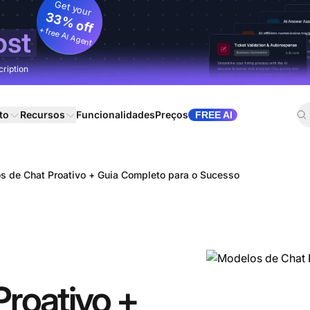
Get your
33% off
+ free AI Agent
ost
cription
to
Recursos
Funcionalidades
Preços
FREE AI
s de Chat Proativo + Guia Completo para o Sucesso
roativo +