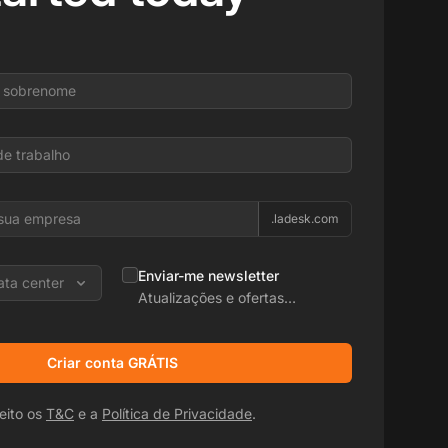
.ladesk.com
Enviar-me newsletter
ata center
Atualizações e ofertas
promocionais
Criar conta GRÁTIS
eito os
T&C
e a
Política de Privacidade
.