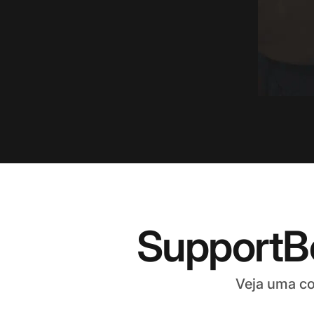
SupportB
Veja uma co