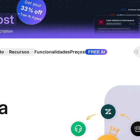
Get your
33% off
+ free AI Agent
ost
cription
to
Recursos
Funcionalidades
Preços
FREE AI
a