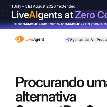
1 July – 31st August 2026 *extended
Live
AI
gents at
Zero C
Use code
SUMMER-33M
for monthly and
SUMMER-33Y
for yearly subs
:site.title
Agentes de IA
Produ
Procurando um
alternativa