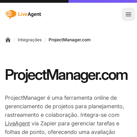
:site.title
Abr
/
/
Integrações
ProjectManager.com
Home
ProjectManager.com
ProjectManager é uma ferramenta online de
gerenciamento de projetos para planejamento,
rastreamento e colaboração. Integra-se com
LiveAgent
via Zapier para gerenciar tarefas e
folhas de ponto, oferecendo uma avaliação