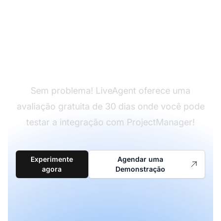
Ainda não tem
LiveAgent?
Sem problema! LiveAgent oferece uma
avaliação gratuita de 30 dias onde você pode
testar a integração com ProjectManager!
Experimente
Agendar uma
agora
Demonstração