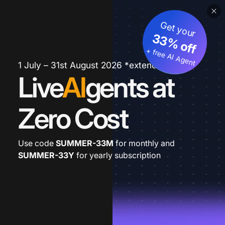
Get your
33% off
+ free AI Agent
1 July – 31st August 2026 *extended
Live
AI
gents at
Zero Cost
Use code
SUMMER-33M
for monthly and
SUMMER-33Y
for yearly subscription