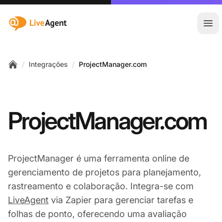
:site.title
Abr
/
/
Integrações
ProjectManager.com
Home
ProjectManager.com
ProjectManager é uma ferramenta online de
gerenciamento de projetos para planejamento,
rastreamento e colaboração. Integra-se com
LiveAgent
via Zapier para gerenciar tarefas e
folhas de ponto, oferecendo uma avaliação