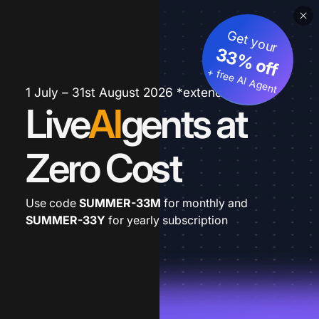
Get your
33% off
+ free AI Agent
1 July – 31st August 2026 *extended
Live
AI
gents at
Zero Cost
Use code
SUMMER-33M
for monthly and
SUMMER-33Y
for yearly subscription