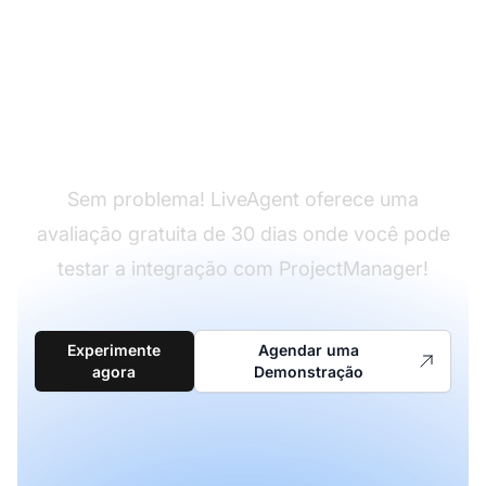
Ainda não tem
LiveAgent?
Sem problema! LiveAgent oferece uma
avaliação gratuita de 30 dias onde você pode
testar a integração com ProjectManager!
Experimente
Agendar uma
agora
Demonstração