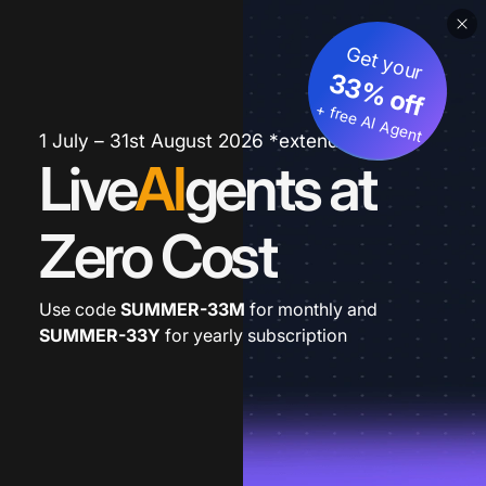
Get your
33% off
+ free AI Agent
1 July – 31st August 2026 *extended
Live
AI
gents at
Zero Cost
Use code
SUMMER-33M
for monthly and
SUMMER-33Y
for yearly subscription