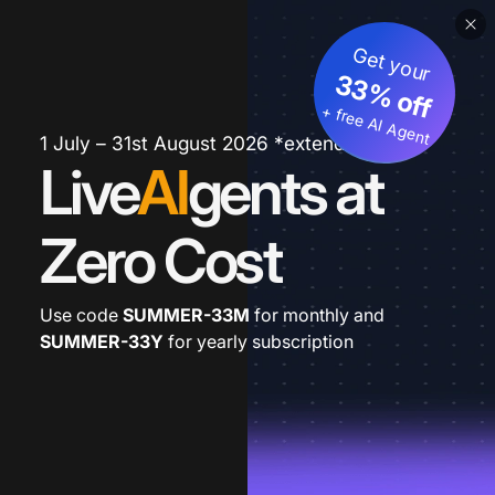
Get your
33% off
+ free AI Agent
1 July – 31st August 2026 *extended
Live
AI
gents at
Zero Cost
Use code
SUMMER-33M
for monthly and
SUMMER-33Y
for yearly subscription