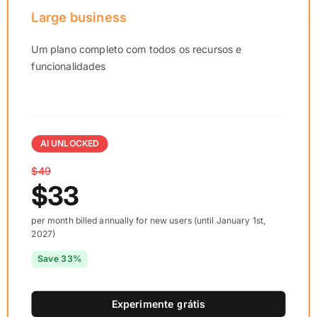
Large business
Um plano completo com todos os recursos e
funcionalidades
AI UNLOCKED
$49
$33
per month billed annually for new users (until January 1st,
2027)
Save 33%
Experimente grátis
En