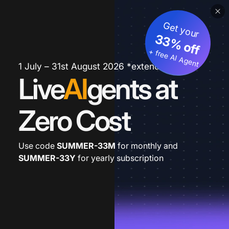
Get your
33% off
+ free AI Agent
1 July – 31st August 2026 *extended
Live
AI
gents at
Zero Cost
Use code
SUMMER-33M
for monthly and
SUMMER-33Y
for yearly subscription