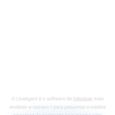
Pronto para usar
nossos modelos de
pesquisa de satisfação
do cliente pós-venda?
O LiveAgent é o software de
helpdesk
mais
avaliado e número 1 para pequenas e médias