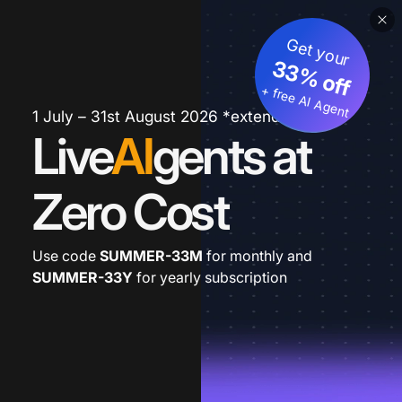
Get your
33% off
+ free AI Agent
1 July – 31st August 2026 *extended
Live
AI
gents at
Zero Cost
Use code
SUMMER-33M
for monthly and
SUMMER-33Y
for yearly subscription