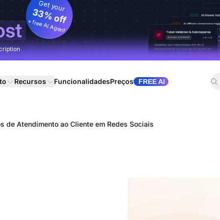
Get your
33% off
+ free AI Agent
ost
cription
to
Recursos
Funcionalidades
Preços
FREE AI
s de Atendimento ao Cliente em Redes Sociais