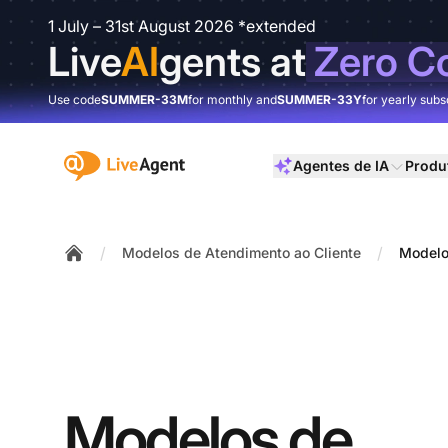
1 July – 31st August 2026 *extended
Live
AI
gents at
Zero C
Use code
SUMMER-33M
for monthly and
SUMMER-33Y
for yearly subs
:site.title
Agentes de IA
Produ
/
/
Modelos de Atendimento ao Cliente
Modelo
Home
Modelos de