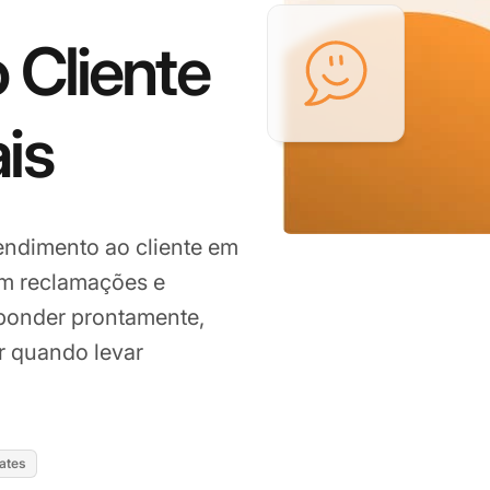
 Cliente
is
endimento ao cliente em
com reclamações e
sponder prontamente,
r quando levar
ates