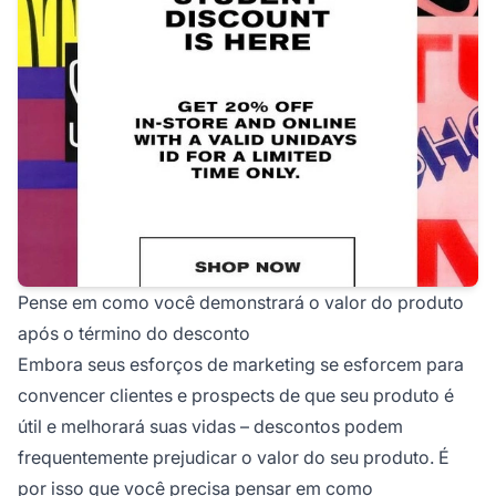
Pense em como você demonstrará o valor do produto
após o término do desconto
Embora seus esforços de marketing se esforcem para
convencer clientes e prospects de que seu produto é
útil e melhorará suas vidas – descontos podem
frequentemente prejudicar o valor do seu produto. É
por isso que você precisa pensar em como