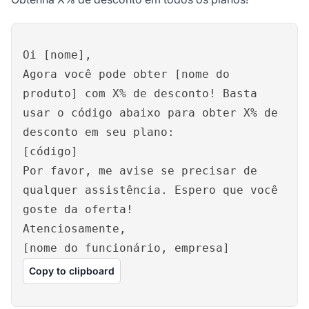
Oi [nome],
Agora você pode obter [nome do
produto] com X% de desconto! Basta
usar o código abaixo para obter X% de
desconto em seu plano:
[código]
Por favor, me avise se precisar de
qualquer assistência. Espero que você
goste da oferta!
Atenciosamente,
[nome do funcionário, empresa]
Copy to clipboard