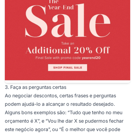
3. Faça as perguntas certas
Ao negociar descontos, certas frases e perguntas
podem ajudá-lo a alcançar o resultado desejado.
Alguns bons exemplos são: “Tudo que tenho no meu
orçamento é X”, e “Vou lhe dar X se pudermos fechar
este negócio agora”, ou “É o melhor que você pode