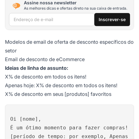
Assine nossa newsletter
As melhores dicas e ofertas direto na sua caixa de entrada.
Endereço de e-mail
Inscrever-se
Modelos de email de oferta de desconto específicos do
setor
Email de desconto de eCommerce
Ideias de linha de assunto:
X% de desconto em todos os itens!
Apenas hoje: X% de desconto em todos os itens!
X% de desconto em seus [produtos] favoritos
Oi [nome],
É um ótimo momento para fazer compras!
[período de tempo: por exemplo, Apenas