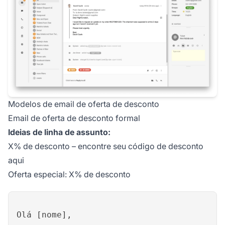
Modelos de email de oferta de desconto
Email de oferta de desconto formal
Ideias de linha de assunto:
X% de desconto – encontre seu código de desconto
aqui
Oferta especial: X% de desconto
Olá [nome],