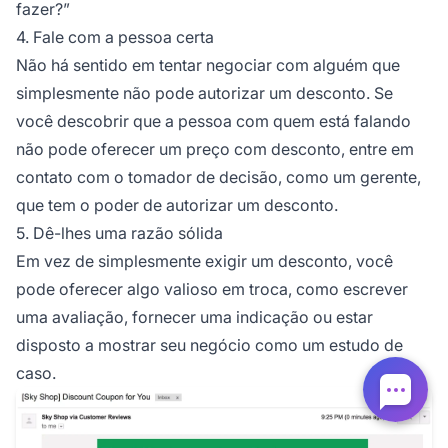
fazer?”
4. Fale com a pessoa certa
Não há sentido em tentar negociar com alguém que
simplesmente não pode autorizar um desconto. Se
você descobrir que a pessoa com quem está falando
não pode oferecer um preço com desconto, entre em
contato com o tomador de decisão, como um gerente,
que tem o poder de autorizar um desconto.
5. Dê-lhes uma razão sólida
Em vez de simplesmente exigir um desconto, você
pode oferecer algo valioso em troca, como escrever
uma avaliação, fornecer uma indicação ou estar
disposto a mostrar seu negócio como um estudo de
caso.