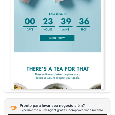
Pronto para levar seu negócio além?
Experimente o LiveAgent grátis e comprove você mesmo.