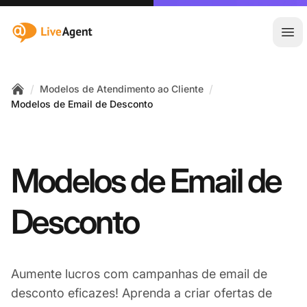
:site.title
Abr
/
/
Modelos de Atendimento ao Cliente
Home
Modelos de Email de Desconto
Modelos de Email de
Desconto
Aumente lucros com campanhas de email de
desconto eficazes! Aprenda a criar ofertas de