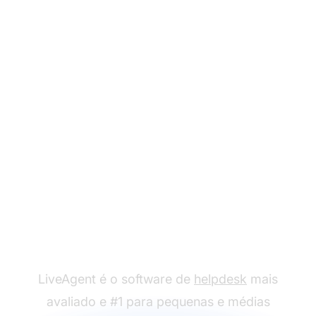
Pronto para usar
nossos modelos de
email para guest
blogging?
LiveAgent é o software de
helpdesk
mais
avaliado e #1 para pequenas e médias