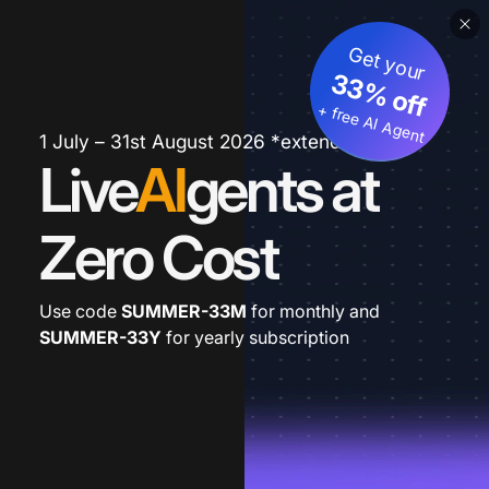
Get your
33% off
+ free AI Agent
1 July – 31st August 2026 *extended
Live
AI
gents at
Zero Cost
Use code
SUMMER-33M
for monthly and
SUMMER-33Y
for yearly subscription