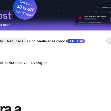
Get your
33% off
+ free AI Agent
ost
cription
to
Recursos
Funcionalidades
Preços
FREE AI
ústria Automotiva | LiveAgent
ra a