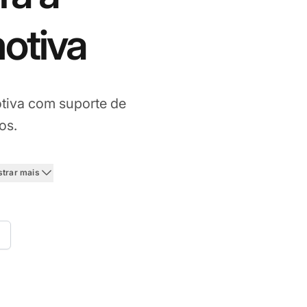
otiva
tiva com suporte de
os.
strar mais
o