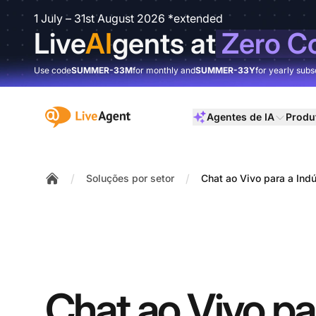
1 July – 31st August 2026 *extended
Live
AI
gents at
Zero C
Use code
SUMMER-33M
for monthly and
SUMMER-33Y
for yearly subs
:site.title
Agentes de IA
Produ
/
/
Soluções por setor
Chat ao Vivo para a Ind
Home
Chat ao Vivo pa