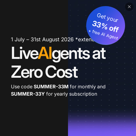
Get your
33% off
+ free AI Agent
1 July – 31st August 2026 *extended
Live
AI
gents at
Zero Cost
Use code
SUMMER-33M
for monthly and
SUMMER-33Y
for yearly subscription