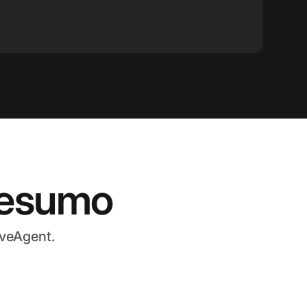
resumo
iveAgent.