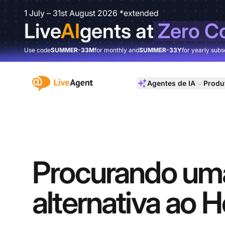
1 July – 31st August 2026 *extended
Live
AI
gents at
Zero C
Use code
SUMMER-33M
for monthly and
SUMMER-33Y
for yearly subs
:site.title
Agentes de IA
Produ
Procurando um
alternativa ao 