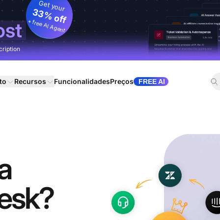
Get your
33% off
+ free AI Agent
ost
cription
to
Recursos
Funcionalidades
Preços
FREE AI
a
Hesk?