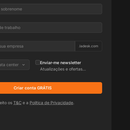
.ladesk.com
Enviar-me newsletter
ata center
Atualizações e ofertas
promocionais
Criar conta GRÁTIS
eito os
T&C
e a
Política de Privacidade
.