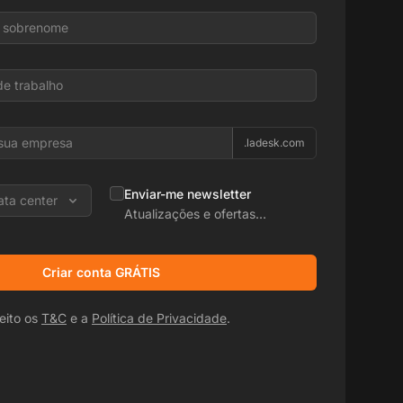
.ladesk.com
Enviar-me newsletter
ata center
Atualizações e ofertas
promocionais
Criar conta GRÁTIS
eito os
T&C
e a
Política de Privacidade
.