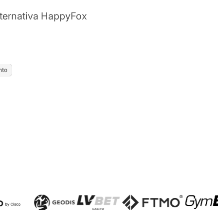
lternativa HappyFox
nto