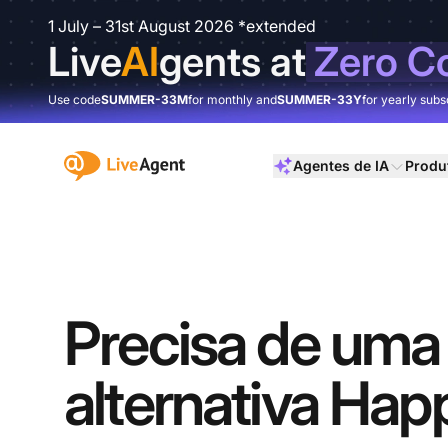
1 July – 31st August 2026 *extended
Live
AI
gents at
Zero C
Use code
SUMMER-33M
for monthly and
SUMMER-33Y
for yearly subs
:site.title
Agentes de IA
Produ
Precisa de uma
alternativa Ha