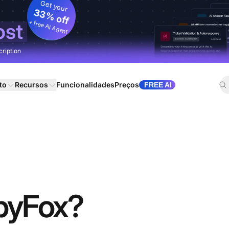
Get your
33% off
+ free AI Agent
ost
cription
to
Recursos
Funcionalidades
Preços
FREE AI
ppyFox?