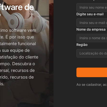
ftware de
?
Digite seu e-mail
Nome da empresa
timo software vem
e. É por isso que
talmente funcional
Região
 sua equipe de
Localização do d
tisfação do cliente
empo. Descubra o
rsal, recursos de
rido, recursos de
is.
Ao se cadastrar, ac