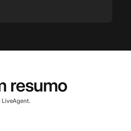
m resumo
 LiveAgent.