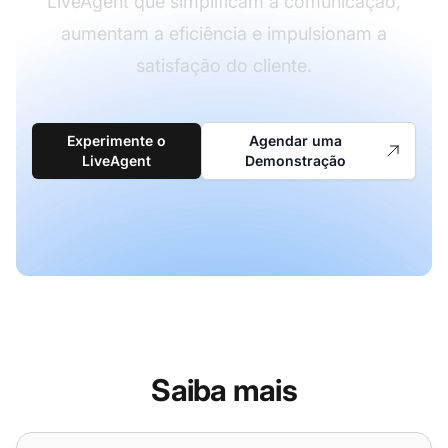
LiveAgent que simplificam a comunicação,
aumentam a eficiência e impulsionam a
satisfação do cliente.
Experimente o
Agendar uma
LiveAgent
Demonstração
Saiba mais
Widgets adaptáveis de idioma