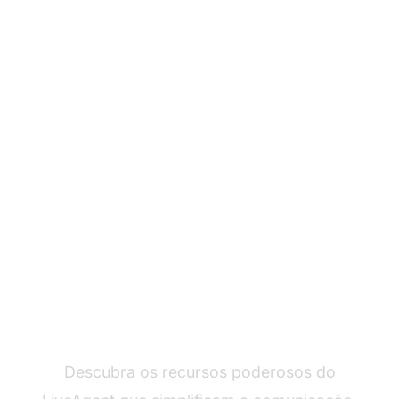
Transforme sua
experiência de
atendimento ao cliente
Descubra os recursos poderosos do