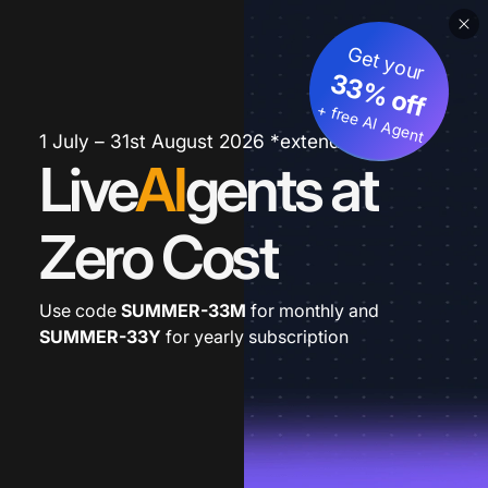
Get your
33% off
+ free AI Agent
1 July – 31st August 2026 *extended
Live
AI
gents at
Zero Cost
Use code
SUMMER-33M
for monthly and
SUMMER-33Y
for yearly subscription