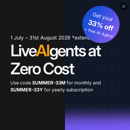
Get your
33% off
+ free AI Agent
1 July – 31st August 2026 *extended
Live
AI
gents at
Zero Cost
Use code
SUMMER-33M
for monthly and
SUMMER-33Y
for yearly subscription