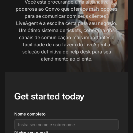
Você está procurando uma alternativa
poderosa ao Qonvo que oferece mais opções
para se comunicar com seus clientes?
LiveAgent é a escolha certa para seu negócio.
Um ótimo sistema de tickets, cobertura dos
canais de comunicação mais importantes e
facilidade de uso fazem do LiveAgent a
solução definitiva de
help desk
para seu
atendimento ao cliente.
Get started today
Nome completo
Digite seu e-mail