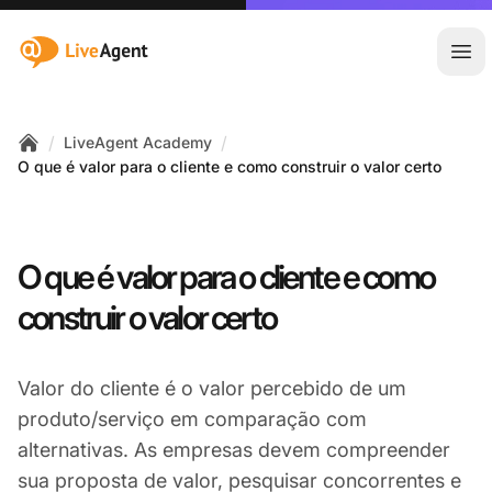
:site.title
Abr
/
/
LiveAgent Academy
Home
O que é valor para o cliente e como construir o valor certo
O que é valor para o cliente e como
construir o valor certo
Valor do cliente é o valor percebido de um
produto/serviço em comparação com
alternativas. As empresas devem compreender
sua proposta de valor, pesquisar concorrentes e