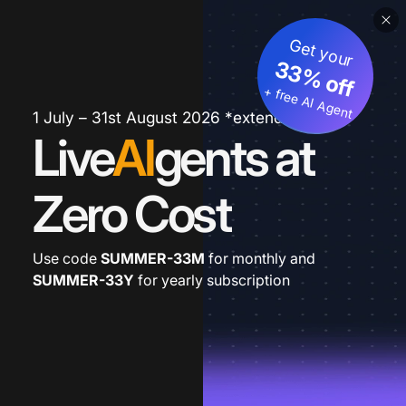
Get your
33% off
+ free AI Agent
1 July – 31st August 2026 *extended
Live
AI
gents at
Zero Cost
Use code
SUMMER-33M
for monthly and
SUMMER-33Y
for yearly subscription